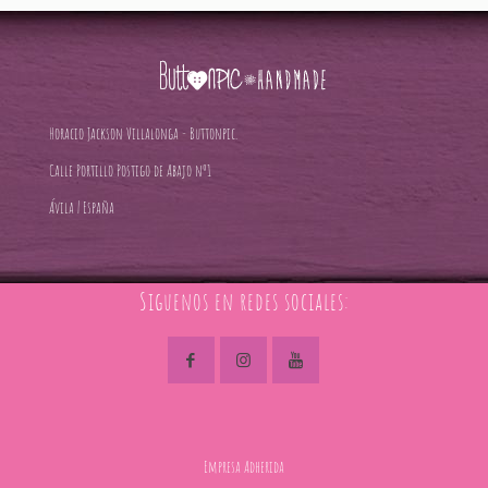
Horacio Jackson Villalonga - Buttonpic.
Calle Portillo Postigo de Abajo nº1
Ávila | España
Siguenos en redes sociales:
Empresa Adherida