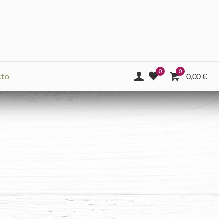
0
0
cto
0,00
€