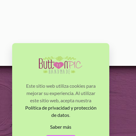
Este sitio web utiliza cookies para
mejorar su experiencia. Al utilizar
Horacio Jackson Villalonga - Buttonpic.
este sitio web, acepta nuestra
Política de privacidad y protección
Calle Portillo Postigo de Abajo nº1
de datos
.
Saber más
Ávila | España