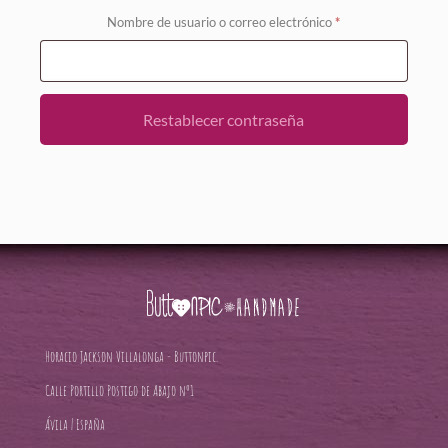
Obligatorio
Nombre de usuario o correo electrónico
*
Restablecer contraseña
Horacio Jackson Villalonga - Buttonpic.
Calle Portillo Postigo de Abajo nº1
Ávila | España