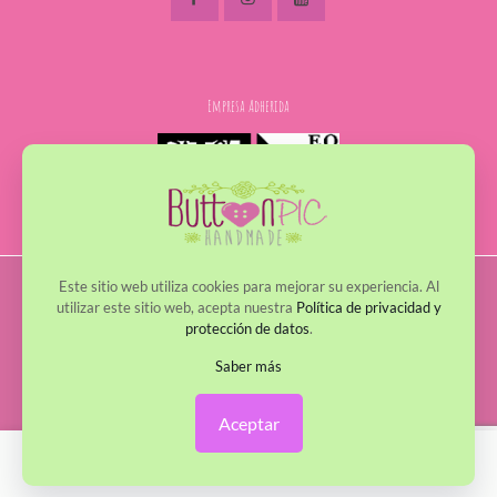
Empresa Adherida
Este sitio web utiliza cookies para mejorar su experiencia. Al
© 2017 - 2022 ButtonPic. Todos los derechos reservados
utilizar este sitio web, acepta nuestra
Política de privacidad y
protección de datos
.
Política de Privacidad
Política de Cookies
Avisos Legales
Política de envío y devoluciones
Saber más
Aceptar
0
0