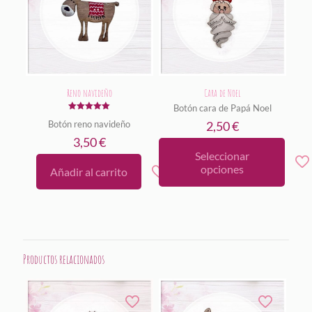
Reno navideño
Cara de Noel
Botón cara de Papá Noel
Valorado
2,50
€
Botón reno navideño
con
5.00
3,50
€
de 5
Seleccionar
Este
opciones
Añadir al carrito
producto
tiene
múltiples
variantes.
Las
opciones
Productos relacionados
se
pueden
elegir
en