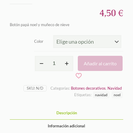
4,50
€
Botón papá noel y muñeco de nieve
Color
Papá
Añadir al carrito
Noel
y
muñeco
de
nieve
SKU:
N/D
Categorías:
Botones decorativos
,
Navidad
cantidad
Etiquetas:
navidad
noel
Descripción
Información adicional