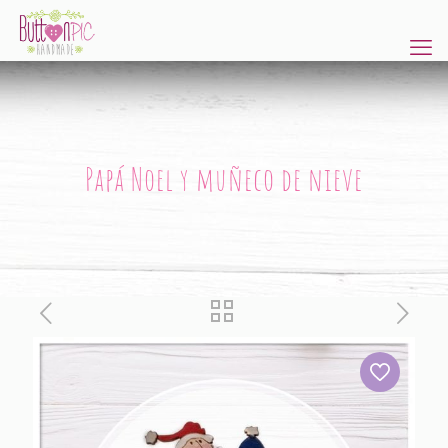
Papá Noel y muñeco de nieve