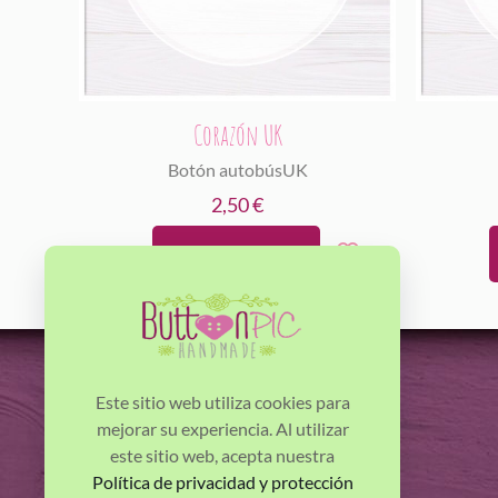
Corazón UK
Botón autobúsUK
2,50
€
Añadir al carrito
Este sitio web utiliza cookies para
mejorar su experiencia. Al utilizar
Horacio Jackson Villalonga - Buttonpic.
este sitio web, acepta nuestra
Política de privacidad y protección