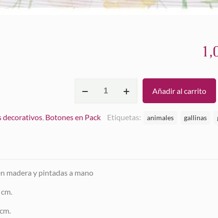
1,
Set
Añadir al carrito
3
pollitos
 decorativos
,
Botones en Pack
Etiquetas:
animales
gallinas
mini
cantidad
 en madera y pintadas a mano
 cm.
 cm.