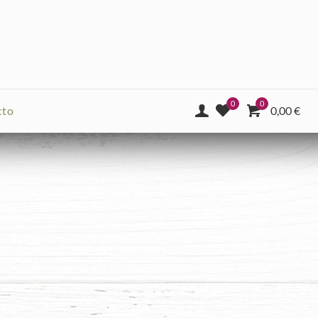
0
0
cto
0,00
€