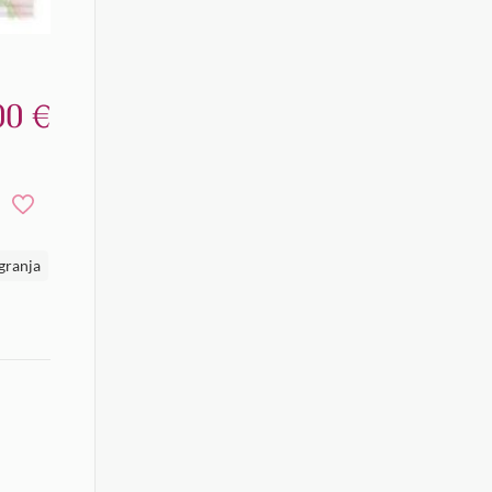
00
€
granja