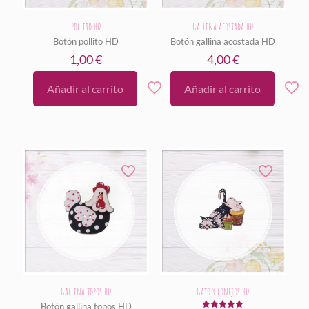
Pollito HD
Gallina acostada HD
Botón pollito HD
Botón gallina acostada HD
1,00
€
4,00
€
Añadir al carrito
Añadir al carrito
Gallina topos HD
Gato y conejos HD
Botón gallina topos HD