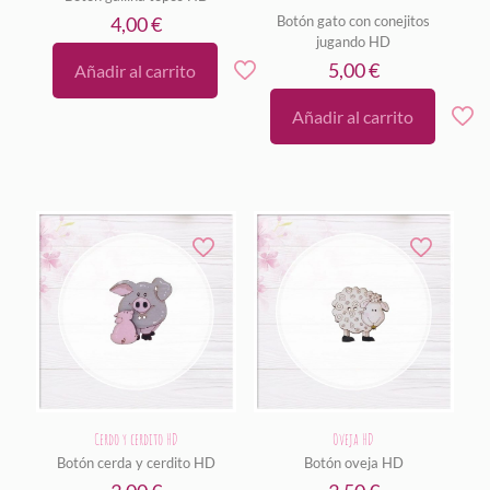
Valorado
4,00
€
Botón gato con conejitos
con
5.00
jugando HD
de 5
5,00
€
Añadir al carrito
Añadir al carrito
Cerdo y cerdito HD
Oveja HD
Botón cerda y cerdito HD
Botón oveja HD