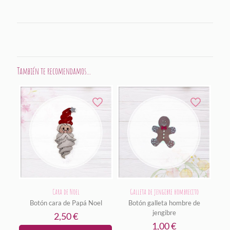
También te recomendamos…
Cara de Noel
Galleta de jengibre hombrecito
Botón cara de Papá Noel
Botón galleta hombre de
jengibre
2,50
€
1,00
€