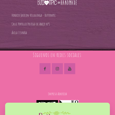
Horacio Jackson Villalonga - Buttonpic.
Calle Portillo Postigo de Abajo nº1
Ávila | España
Siguenos en redes sociales:
Empresa Adherida