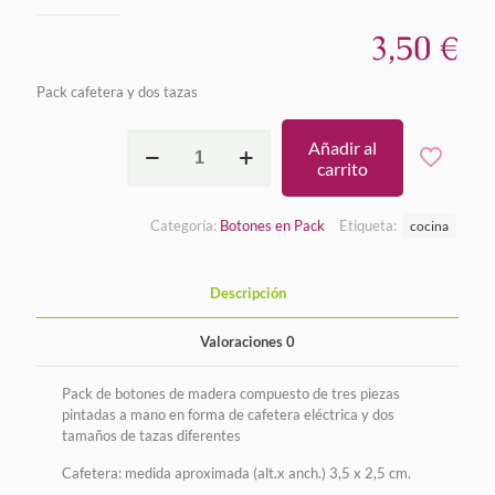
3,50
€
Pack cafetera y dos tazas
Pack
Añadir al
cafetera
carrito
y
tazas
cantidad
Categoría:
Botones en Pack
Etiqueta:
cocina
Descripción
Valoraciones
0
Pack de botones de madera compuesto de tres piezas
pintadas a mano en forma de cafetera eléctrica y dos
tamaños de tazas diferentes
Cafetera: medida aproximada (alt.x anch.) 3,5 x 2,5 cm.