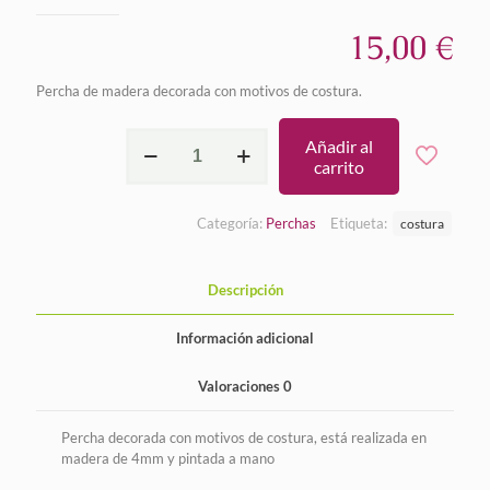
15,00
€
Percha de madera decorada con motivos de costura.
Percha
Añadir al
de
carrito
la
costura
cantidad
Categoría:
Perchas
Etiqueta:
costura
Descripción
Información adicional
Valoraciones
0
Percha decorada con motivos de costura, está realizada en
madera de 4mm y pintada a mano