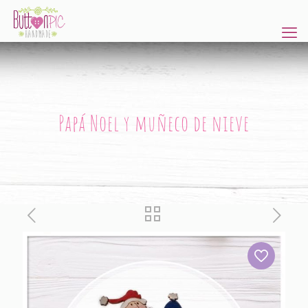
Papá Noel y muñeco de nieve