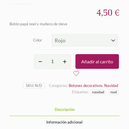
4,50
€
Botón papá noel y muñeco de nieve
Color
Papá
Añadir al carrito
Noel
y
muñeco
de
nieve
SKU:
N/D
Categorías:
Botones decorativos
,
Navidad
cantidad
Etiquetas:
navidad
noel
Descripción
Información adicional