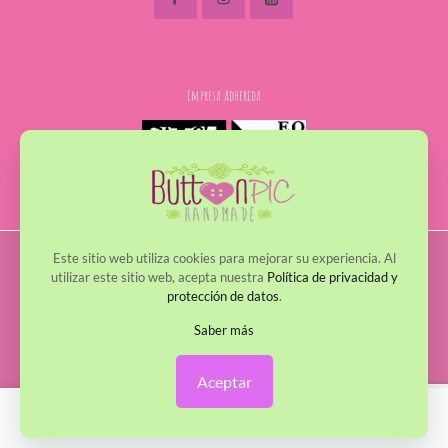
Empresa Adherida
Este sitio web utiliza cookies para mejorar su experiencia. Al
© 2017 - 2022 ButtonPic. Todos los derechos reservados
utilizar este sitio web, acepta nuestra
Política de privacidad y
protección de datos
.
Política de Privacidad
Política de Cookies
Avisos Legales
Política de envío y devoluciones
Saber más
Aceptar
0
0