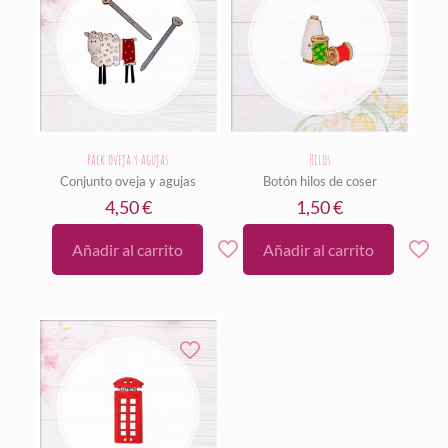
la
página
de
producto
Pack oveja y agujas
Hilos
Conjunto oveja y agujas
Botón hilos de coser
4,50
€
1,50
€
Añadir al carrito
Añadir al carrito