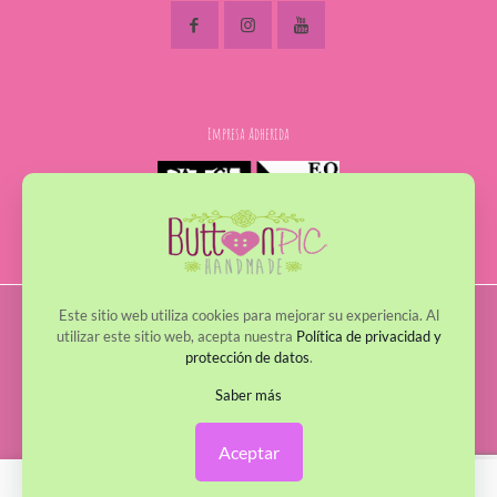
Empresa Adherida
Este sitio web utiliza cookies para mejorar su experiencia. Al
© 2017 - 2022 ButtonPic. Todos los derechos reservados
utilizar este sitio web, acepta nuestra
Política de privacidad y
protección de datos
.
Política de Privacidad
Política de Cookies
Avisos Legales
Política de envío y devoluciones
Saber más
Aceptar
0
0