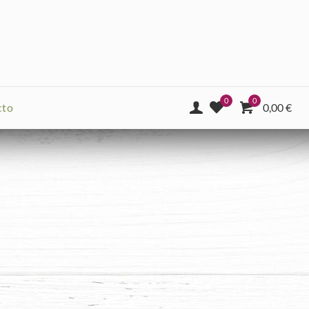
0
0
cto
0,00
€