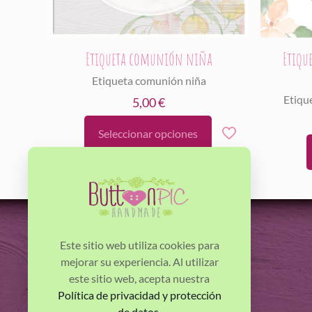
Etiqueta comunión niña
Etiqu
Etiqueta comunión niña
Etiqu
5,00
€
Seleccionar opciones
Este
producto
tiene
múltiples
variantes.
Las
opciones
Este sitio web utiliza cookies para
se
mejorar su experiencia. Al utilizar
pueden
este sitio web, acepta nuestra
Horacio Jackson Villalonga - Buttonpic.
elegir
Política de privacidad y protección
en
de datos
.