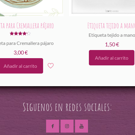
eta para Cremallera pájaro
Etiqueta tejido a man
Etiqueta tejido a man
Valorado
eta para Cremallera pájaro
1,50
€
con
4.00
de 5
3,00
€
Añadir al carrito
Añadir al carrito
Siguenos en redes sociales: