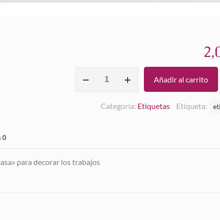
2,
Etiqueta
Añadir al carrito
Hecho
en
Categoría:
Etiquetas
Etiqueta:
et
casa
cantidad
s
0
asa» para decorar los trabajos