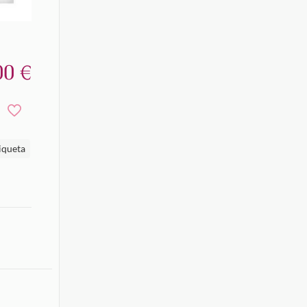
00
€
iqueta