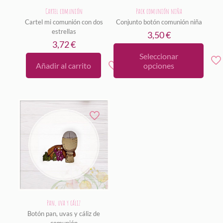
Cartel comunión
Pack comunión niña
Cartel mi comunión con dos
Conjunto botón comunión niña
estrellas
3,50
€
3,72
€
Seleccionar
Este
Añadir al carrito
opciones
producto
tiene
múltiples
variantes.
Las
opciones
se
pueden
elegir
en
la
página
de
producto
Pan, uva y cáliz
Botón pan, uvas y cáliz de
comunión