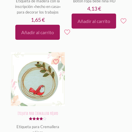
Etiqueta de madera con la
Botón ropa bebé niña HD
inscripción «hecho en casa»
4,13
€
para decorar los trabajos
1,65
€
Añadir al carrito
Añadir al carrito
Etiqueta para Cremallera pájaro
Valorado
Etiqueta para Cremallera
con
4.00