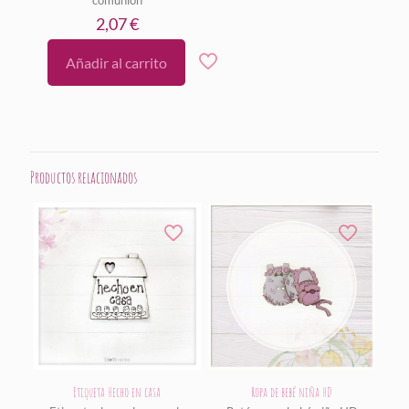
2,07
€
Añadir al carrito
Productos relacionados
Etiqueta Hecho en casa
Ropa de bebé niña HD