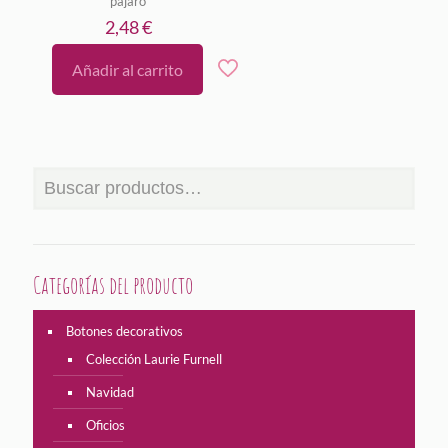
pájaro
de 5
2,48
€
Añadir al carrito
Categorías del producto
Botones decorativos
Colección Laurie Furnell
Navidad
Oficios