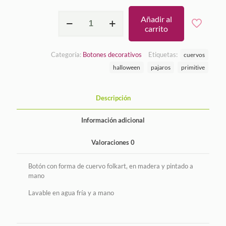
Cuervo
Añadir al
folkart
carrito
cantidad
Categoría:
Botones decorativos
Etiquetas:
cuervos
halloween
pajaros
primitive
Descripción
Información adicional
Valoraciones
0
Botón con forma de cuervo folkart, en madera y pintado a
mano
Lavable en agua fría y a mano