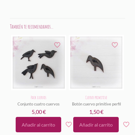
También te recomendamos…
Pack cuervos
Cuervo primitive
Conjunto cuatro cuervos
Botón cuervo primitive perfil
5,00
€
1,50
€
Añadir al carrito
Añadir al carrito