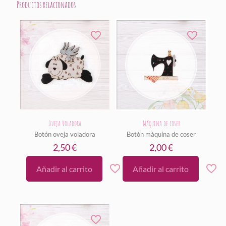
Productos relacionados
Oveja Voladora
Máquina de coser
Botón oveja voladora
Botón máquina de coser
2,50
€
2,00
€
Añadir al carrito
Añadir al carrito