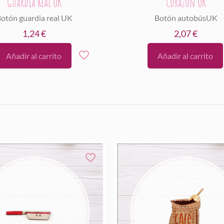
Guardia Real UK
Corazón UK
otón guardia real UK
Botón autobúsUK
1,24
€
2,07
€
Añadir al carrito
Añadir al carrito