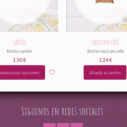
Sartén
Saco con café
Botón sartén
Botón saco de café
1,50
€
1,24
€
Seleccionar opciones
Añadir al carrito
e
ducto
ne
tiples
iantes.
Siguenos en redes sociales:
iones