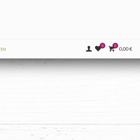
0
0
cto
0,00
€