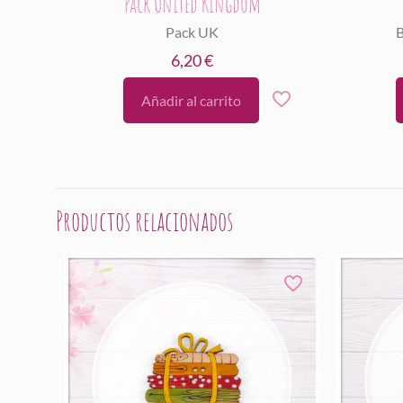
Pack United Kingdom
Pack UK
B
6,20
€
Añadir al carrito
Productos relacionados