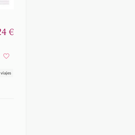
24
€
viajes