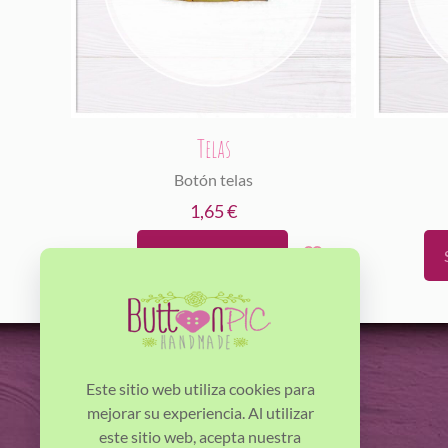
Telas
Botón telas
1,65
€
Añadir al carrito
Est
pro
tie
múl
var
Las
Este sitio web utiliza cookies para
opc
mejorar su experiencia. Al utilizar
se
este sitio web, acepta nuestra
Horacio Jackson Villalonga - Buttonpic.