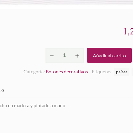
1,
Cabina
Añadir al carrito
de
teléfono
Categoría:
Botones decorativos
Etiquetas:
países
UK
cantidad
s
0
echo en madera y pintado a mano