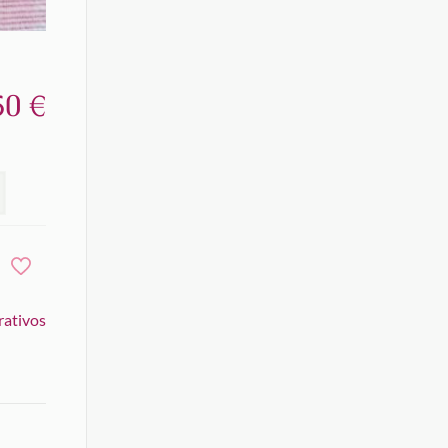
50
€
rativos