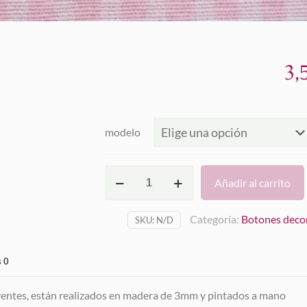
3,
modelo
Ángeles
Añadir al carrito
Country
cantidad
Categoría:
Botones deco
SKU:
N/D
s
0
rentes, están realizados en madera de 3mm y pintados a mano