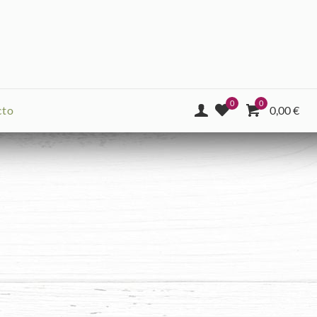
0
0
cto
0,00
€