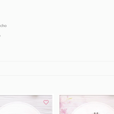
ncho
o