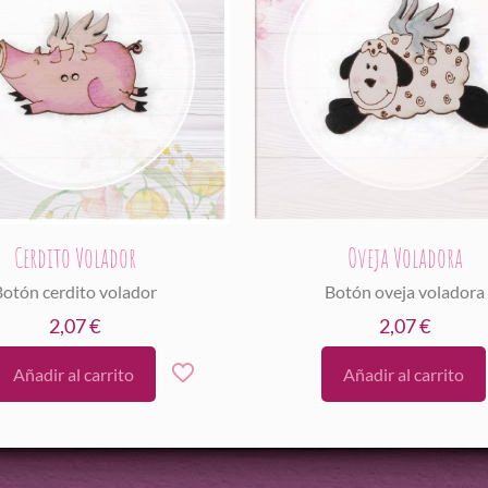
Cerdito Volador
Oveja Voladora
Botón cerdito volador
Botón oveja voladora
2,07
€
2,07
€
Añadir al carrito
Añadir al carrito