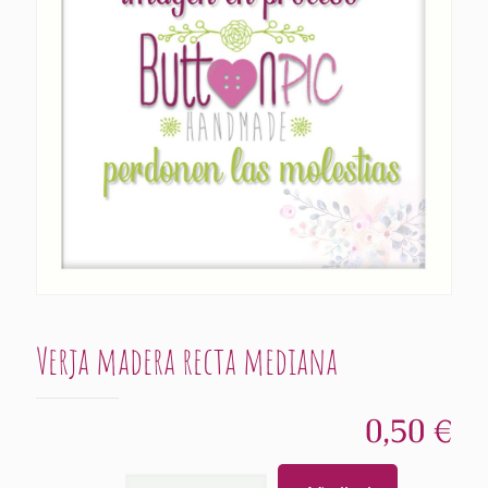
Verja madera recta mediana
0,50
€
Verja