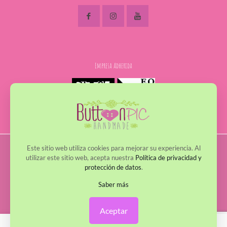
Empresa Adherida
Este sitio web utiliza cookies para mejorar su experiencia. Al
© 2017 - 2022 ButtonPic. Todos los derechos reservados
utilizar este sitio web, acepta nuestra
Política de privacidad y
protección de datos
.
Política de Privacidad
Política de Cookies
Avisos Legales
Política de envío y devoluciones
Saber más
Aceptar
0
0