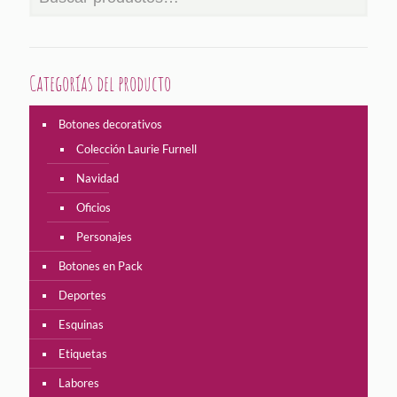
elegir
elegir
en
en
la
la
página
página
Categorías del producto
de
de
producto
producto
Botones decorativos
Colección Laurie Furnell
Navidad
Oficios
Personajes
Botones en Pack
Deportes
Esquinas
Etiquetas
Labores